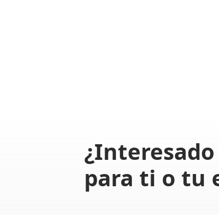
¿Interesado 
para ti o tu