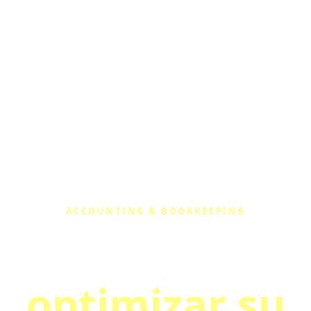
Somos
Blog
Contacto
Publicaciones Del IRS
De
líticas De Privacidad
Términos Y Condiciones
ACCOUNTING & BOOKKEEPING
damos a negoci
optimizar su