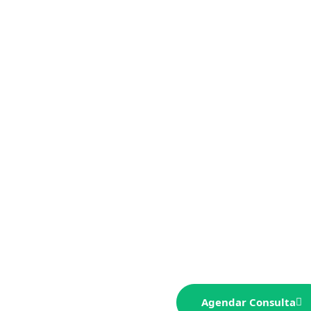
El buen bookkeeping aum
organizados y precisos,
costos y optimizas recurs
confianza para un creci
bookkeeping sólido!
Agendar Consulta