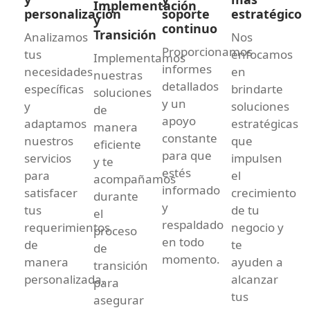
Implementación
personalización
soporte
estratégico
y
continuo
Transición
Analizamos
Nos
Proporcionamos
tus
enfocamos
Implementamos
informes
necesidades
en
nuestras
detallados
específicas
brindarte
soluciones
y un
y
soluciones
de
apoyo
adaptamos
estratégicas
manera
constante
nuestros
que
eficiente
para que
servicios
impulsen
y te
estés
para
el
acompañamos
informado
satisfacer
crecimiento
durante
y
tus
de tu
el
respaldado
requerimientos
negocio y
proceso
en todo
de
te
de
momento.
manera
ayuden a
transición
personalizada.
alcanzar
para
tus
asegurar