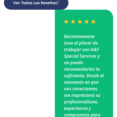
Ver Todas Las Reseñas
Recientemente
Total
tuve el placer de
satisf
trabajar con A&F
agrade
Special Services y
servici
no puedo
profes
recomendarlos lo
DMilit
suficiente. Desde el
person
momento en que
hones
nos conectamos,
trans
me impresionó su
justa
profesionalismo,
neces
experiencia y
perso
compromiso para
estam