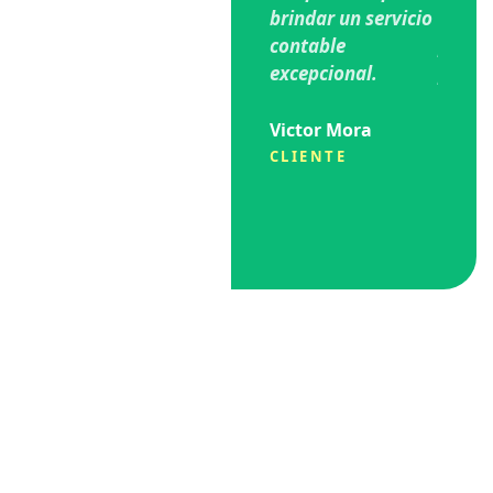
brindar un servicio
emigr
contable
país. 
excepcional.
para d
estrel
evalua
Victor Mora
daría!
CLIENTE
Sarai 
CLIE