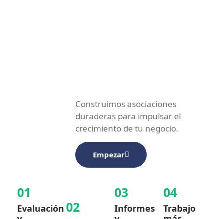
Construimos asociaciones
duraderas para impulsar el
crecimiento de tu negocio.
Empezar
01
03
04
02
Evaluación
Informes
Trabajo
y
y
más